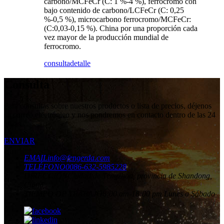
carbono/MCFeCr (C: 1 %-4 %), ferrocromo con
bajo contenido de carbono/LCFeCr (C: 0,25
%-0,5 %), microcarbono ferrocromo/MCFeCr:
(C:0,03-0,15 %). China por una proporción cada
vez mayor de la producción mundial de
ferrocromo.
consulta
detalle
Consulta
Para consultas sobre nuestros productos o lista de precios, déjenos
su correo electrónico y nos pondremos en contacto dentro de las 24
horas.
ENVIAR
EMAIL
info@fengerda.com
TELÉFONO
0086-632-5985228
DIRECCIÓN
Ciudad de Tengzhou, provincia de Shandong,
China
TIEMPO DE TRABAJO
8:00 am-18:00 pm Lunes a Sábado