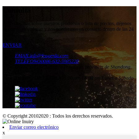
Consulta
Para consultas sobre nuestros productos o lista de precios, déjenos
su correo electrónico y nos pondremos en contacto dentro de las 24
horas.
ENVIAR
EMAIL
info@fengerda.com
TELÉFONO
0086-632-5985228
DIRECCIÓN
Ciudad de Tengzhou, provincia de Shandong,
China
TIEMPO DE TRABAJO
8:00 am-18:00 pm Lunes a Sábado
© Copyright 20102020 : Todos los derechos reservados.
Enviar correo electrónico
x