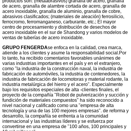
productos son: (metaabrasivos) granalla de acero, granalla
de acero, granalla de alambre cortada de acero, granalla de
acero inoxidable, granalla de aluminio, granalla de cobre,
abrasivos clasificados; (materiales de aleación) ferrosilicio,
ferrocromo, ferromanganeso, carburante, etc.; El mayor
centro de procesamiento y distribución de desechos de
acero inoxidable en el sur de Shandong y varios modelos de
ventas de tuberías de acero inoxidable.
GRUPO FENGERDA
se enfoca en la calidad, crea marca,
atiende a los clientes y asume la responsabilidad social.Por
lo tanto, ha recibido comentarios favorables unánimes de
varias industrias importantes en el país y en el extranjero,
como "la industria de la construcción naval, la industria de
fabricación de automóviles, la industria de contenedores, la
industria de fabricación de locomotoras y material rodante, la
industria metalúrgica del hierro y el acero". Especialmente
bajo los requisitos especiales de alta -clientes finales, el
proyecto de la compañía "Robot de pulverización y succión y
fundición de materiales compuestos" ha sido reconocido a
nivel nacional y calificado como una "empresa de alta
tecnología y una de las 100 mejores empresas". de reforma y
desarrollo, la compañía se enfrenta a la comunidad
internacional y las industrias líderes y se esfuerza por
convertirse en una empresa de "100 años, 100 principales y