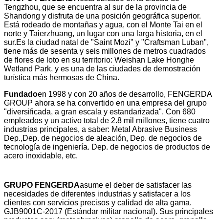
Tengzhou, que se encuentra al sur de la provincia de
Shandong y disfruta de una posición geográfica superior.
Está rodeado de montañas y agua, con el Monte Tai en el
norte y Taierzhuang, un lugar con una larga historia, en el
sur.Es la ciudad natal de "Saint Mozi" y "Craftsman Luban",
tiene más de sesenta y seis millones de metros cuadrados
de flores de loto en su territorio: Weishan Lake Honghe
Wetland Park, y es una de las ciudades de demostración
turística más hermosas de China.
Fundado
en 1998 y con 20 años de desarrollo, FENGERDA
GROUP ahora se ha convertido en una empresa del grupo
"diversificada, a gran escala y estandarizada". Con 680
empleados y un activo total de 2.8 mil millones, tiene cuatro
industrias principales, a saber: Metal Abrasive Business
Dep.,Dep. de negocios de aleación, Dep. de negocios de
tecnología de ingeniería. Dep. de negocios de productos de
acero inoxidable, etc.
GRUPO FENGERDA
asume el deber de satisfacer las
necesidades de diferentes industrias y satisfacer a los
clientes con servicios precisos y calidad de alta gama.
GJB9001C-2017 (Estándar militar nacional). Sus principales