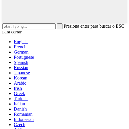
Presiona enter para buscar o ESC
para cerrar
English
French
German
Portuguese
Spanish
Russian
Japanese
Korean
Arabic
Irish
Greek
Turkish
Italian
Danish
Romanian
Indonesian
Czech