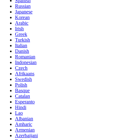
Spanish
Russian
Japanese
Korean
Arabic
Irish
Greek
Turkish
Italian
Danish
Romanian
Indonesian
Czech
Afrikaans
Swedish
Polish
Basque
Catalan
Esperanto
Hindi
Lao
Albanian
Amharic
Armenian
Azerbaijani