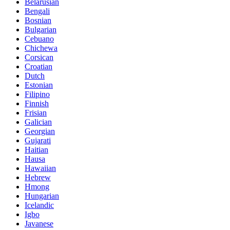
Belarusian
Bengali
Bosnian
Bulgarian
Cebuano
Chichewa
Corsican
Croatian
Dutch
Estonian
Filipino
Finnish
Frisian
Galician
Georgian
Gujarati
Haitian
Hausa
Hawaiian
Hebrew
Hmong
Hungarian
Icelandic
Igbo
Javanese