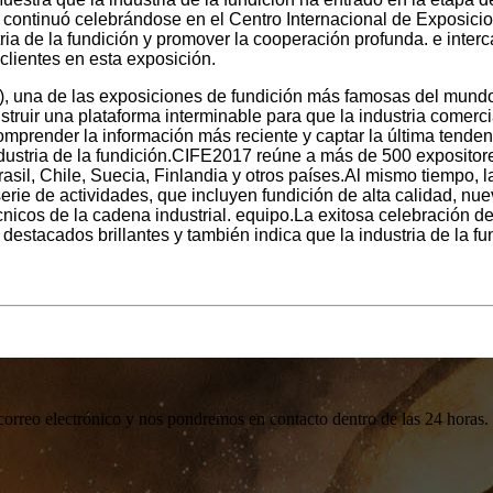
) continuó celebrándose en el Centro Internacional de Exposic
ustria de la fundición y promover la cooperación profunda. e int
lientes en esta exposición.
), una de las exposiciones de fundición más famosas del mundo
struir una plataforma interminable para que la industria comerc
comprender la información más reciente y captar la última tende
industria de la fundición.CIFE2017 reúne a más de 500 exposito
asil, Chile, Suecia, Finlandia y otros países.Al mismo tiempo, la
rie de actividades, que incluyen fundición de alta calidad, nue
écnicos de la cadena industrial. equipo.La exitosa celebración
estacados brillantes y también indica que la industria de la fu
 correo electrónico y nos pondremos en contacto dentro de las 24 horas.