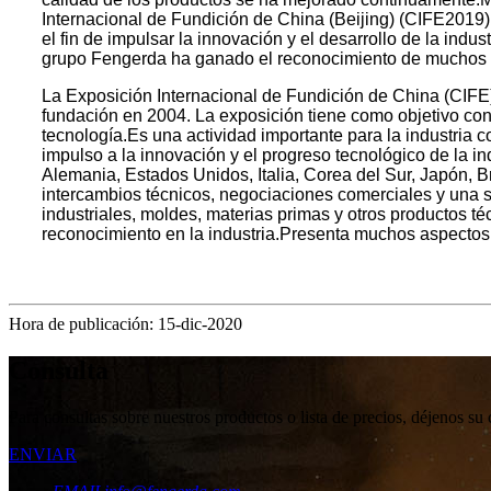
Internacional de Fundición de China (Beijing) (CIFE2019
el fin de impulsar la innovación y el desarrollo de la ind
grupo Fengerda ha ganado el reconocimiento de muchos c
La Exposición Internacional de Fundición de China (CIFE
fundación en 2004. La exposición tiene como objetivo con
tecnología.Es una actividad importante para la industria 
impulso a la innovación y el progreso tecnológico de la 
Alemania, Estados Unidos, Italia, Corea del Sur, Japón, Br
intercambios técnicos, negociaciones comerciales y una se
industriales, moldes, materias primas y otros productos t
reconocimiento en la industria.Presenta muchos aspectos d
Hora de publicación: 15-dic-2020
Consulta
Para consultas sobre nuestros productos o lista de precios, déjenos su
ENVIAR