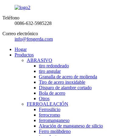
Teléfono
0086-632-5985228
Correo electrónico
info@fengerda.com
Hogar
Productos
ABRASIVO
tiro redondeado
tiro angular
Granalla de acero de molienda
Tiro de acero inoxidable
Disparo de alambre cortado
Bola de acero
Otros
FERROALEACIÓN
Ferrosilicio
ferrocromo
ferromanganeso
Aleación de manganeso de silicio
Ferro molibdeno