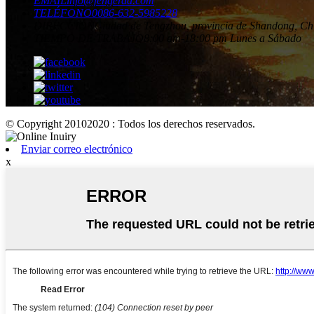
EMAIL
info@fengerda.com
TELÉFONO
0086-632-5985228
DIRECCIÓN
Ciudad de Tengzhou, provincia de Shandong, Ch
TIEMPO DE TRABAJO
8:00 am-18:00 pm Lunes a Sábado
© Copyright 20102020 : Todos los derechos reservados.
Enviar correo electrónico
x