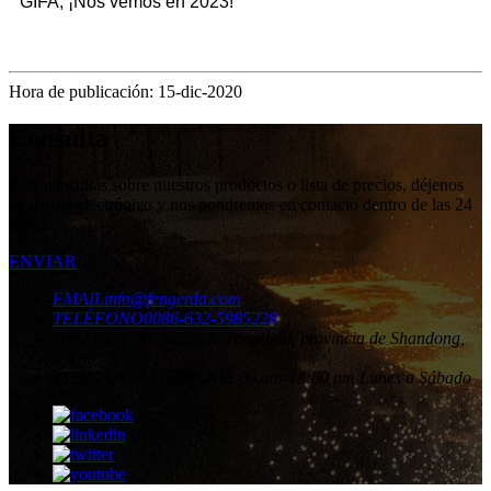
GIFA, ¡Nos vemos en 2023!
Hora de publicación: 15-dic-2020
Consulta
Para consultas sobre nuestros productos o lista de precios, déjenos
su correo electrónico y nos pondremos en contacto dentro de las 24
horas.
ENVIAR
EMAIL
info@fengerda.com
TELÉFONO
0086-632-5985228
DIRECCIÓN
Ciudad de Tengzhou, provincia de Shandong,
China
TIEMPO DE TRABAJO
8:00 am-18:00 pm Lunes a Sábado