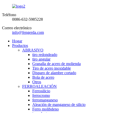
Teléfono
0086-632-5985228
Correo electrónico
info@fengerda.com
Hogar
Productos
ABRASIVO
tiro redondeado
tiro angular
Granalla de acero de molienda
Tiro de acero inoxidable
Disparo de alambre cortado
Bola de acero
Otros
FERROALEACIÓN
Ferrosilicio
ferrocromo
ferromanganeso
Aleación de manganeso de silicio
Ferro molibdeno